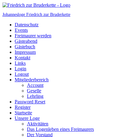
Johannesloge Friedrich zur Bruderkette
Datenschutz
Events
Freimaurer werden
Gästeabend
Gästebuch
Impressum
Kontakt
Links
Login
Logout
Mitgliederbereich
Account
Geselle
Lehrling
Password Reset
Register
Startseite
Unsere Loge
Aktivitäten
Das Logenleben eines Freimaurers
Der Vorstand