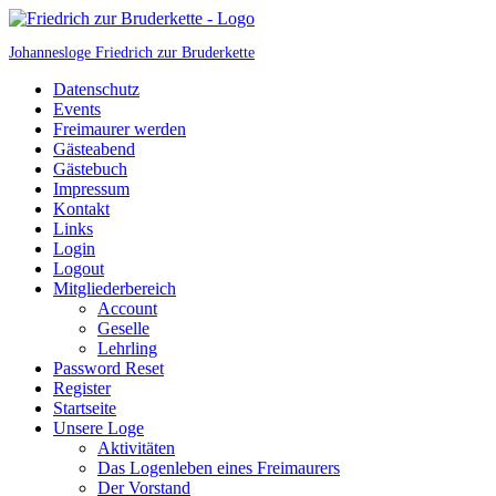
Johannesloge Friedrich zur Bruderkette
Datenschutz
Events
Freimaurer werden
Gästeabend
Gästebuch
Impressum
Kontakt
Links
Login
Logout
Mitgliederbereich
Account
Geselle
Lehrling
Password Reset
Register
Startseite
Unsere Loge
Aktivitäten
Das Logenleben eines Freimaurers
Der Vorstand