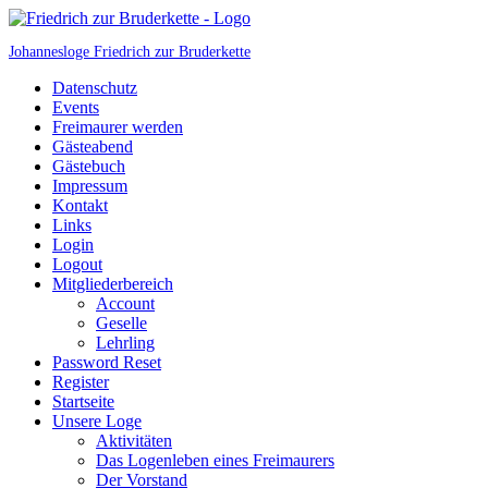
Johannesloge Friedrich zur Bruderkette
Datenschutz
Events
Freimaurer werden
Gästeabend
Gästebuch
Impressum
Kontakt
Links
Login
Logout
Mitgliederbereich
Account
Geselle
Lehrling
Password Reset
Register
Startseite
Unsere Loge
Aktivitäten
Das Logenleben eines Freimaurers
Der Vorstand