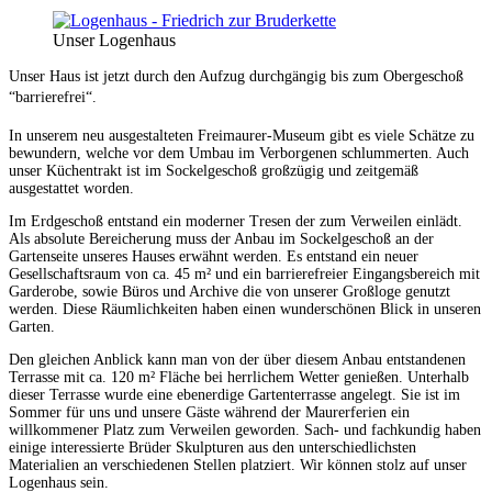
Unser Logenhaus
Unser Haus ist jetzt durch den Aufzug durchgängig bis zum Obergeschoß
“barrierefrei“.
In unserem neu ausgestalteten Freimaurer-Museum gibt es viele Schätze zu
bewundern, welche vor dem Umbau im Verborgenen schlummerten. Auch
unser Küchentrakt ist im Sockelgeschoß großzügig und zeitgemäß
ausgestattet worden.
Im Erdgeschoß entstand ein moderner Tresen der zum Verweilen einlädt.
Als absolute Bereicherung muss der Anbau im Sockelgeschoß an der
Gartenseite unseres Hauses erwähnt werden. Es entstand ein neuer
Gesellschaftsraum von ca. 45 m² und ein barrierefreier Eingangsbereich mit
Garderobe, sowie Büros und Archive die von unserer Großloge genutzt
werden. Diese Räumlichkeiten haben einen wunderschönen Blick in unseren
Garten.
Den gleichen Anblick kann man von der über diesem Anbau entstandenen
Terrasse mit ca. 120 m² Fläche bei herrlichem Wetter genießen. Unterhalb
dieser Terrasse wurde eine ebenerdige Gartenterrasse angelegt. Sie ist im
Sommer für uns und unsere Gäste während der Maurerferien ein
willkommener Platz zum Verweilen geworden. Sach- und fachkundig haben
einige interessierte Brüder Skulpturen aus den unterschiedlichsten
Materialien an verschiedenen Stellen platziert. Wir können stolz auf unser
Logenhaus sein.