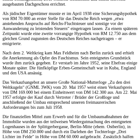
ausgebauten Dachgeschoss errichtet.
Als jüdischer Eigentümer musste er im April 1938 eine Sicherungshypothek
von RM 70.000 an erster Stelle für das Deutsche Reich wegen „etwa
anstehenden Anspruchs auf Reichs-Fluchtsteuer und sonstige vor der
Auswanderung zu leistenden Steuern“ eingetragen lassen. Zu einem späteren
Zeitpunkt wurde eine zweite vorrangige Hypothek von RM 12.750 aus dem
gleichen Grund zugunsten des Deutschen Reiches nachgetragen – er
emigrierte.
Nach dem 2. Weltkrieg kam Max Feldheim nach Berlin zurück und erhielt
die Anerkennung als Opfer des Faschismus. Sein enteignetes Grundstück
wurde ihm zurück gegeben. Er verstarb im Jahre 1952, seine Ehefrau einige
Monate später. Die fünfköpfige Erben-Gemeinschaft war in Kuba, England
und den USA ansässig.
Das Verkaufsangebot an unsere Große National-Mutterloge „Zu den drei
Weltkugeln“ (GNML 3WK) vom 20. Mai 1957 weist einen Verkaufspreis
von DM 169.000 bei einem Einheitswert von DM 142.300 aus. Am 22. Mai
1957 erfolgte der Kauf durch Vertreter / Brüder der Großloge und
anschließend der Umbau entsprechend unseren freimaurerischen
Anforderungen bis zum Juli 1958.
Die finanziellen Mittel zum Erwerb und für die Umbaumaßnahmen der
Immobilie wurden aus der teilweisen Wiedergutmachung des enteigneten
Logenhauses in der Splittgerbergasse, Berlin-Mitte (ehem. Ostberlin), in
Höhe von DM 250.000 und durch ein Darlehen der Tochterloge „Drei
Lichter im Felde“ in Höhe von DM 60.000 aufgebracht. Zusätzlich halfen