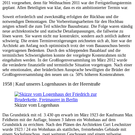
2011 vorgesehen, denn für Weihnachten 2011 war der Fertigstellungstermin
geplant. Allen Beteiligten war klar, dass es ein ambitionierter Termin war.
Soweit erforderlich und zweckmäßig erfolgten der Rückbau und die
notwendigen Demontagen. Die Vorbereitungsarbeiten für den Hochbau
zeigten schnell die zum Teil schlechte Bausubstanz. Die Folge waren ständig
neue architektonische und statische Detailanpassungen, die fallweise zu
lösen waren. Sie waren nicht nur konstruktiv, sondern auch zeitlich äußerst
schwierig. Die ersten Terminverzögerungen zeichneten sich ab, hier war der
Architekt am Anfang noch optimistisch trotz der vom Bauausschuss bereits
vorgetragenen Bedenken. Durch den schleppenden Bauablauf und die
terminlichen Schwierigkeiten konnte der vorgelegte Kostenrahmen nicht
eingehalten werden. In der Großlogenversammlung im März 2012 wurde
die veränderte finanzielle und terminliche Situation vorgetragen. Nach einer
sehr emotionalen, aber brüderlichen Aussprache bewilligten die Brüder der
Großlogenversammlung den neuen um ca. 50% höheren Kostenrahmen.
1958 | Kauf unseres Logenhauses in der Heerstraße
Skizze vom Logenhaus
Das Grundstück mit rd. 3.430 qm erwarb im März 1923 der Kaufmann Max
Feldheim mit der Auflage, binnen 3 Jahren ein Wohnhaus auf dem
Grundstück zu errichten. Nach den Plänen des Architekten Curt Leschnitzer
wurde 1923 / 24 ein Wohnhaus als stattliches, freistehendes Gebäude mit
einem Sockelgeschoss, zwei weiteren Geschossen und einem teilweise