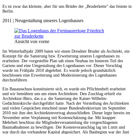
Es ist zwar das kleinste, aber für uns Brüder der „Bruderkette“ das feinste in
Berlin.
2011 | Neugestaltung unseres Logenhauses
Ansicht von vorne
Im Winterhalbjahr 2009 baten wir einen Dresdner Bruder als Architekt, ein
Konzept für die Sanierung bzw. Erweiterung unseres Logenhauses zu
erarbeiten. Der vorgestellte Plan sah einen Neubau im hinteren Teil des
Gartens und eine Umgestaltung des Logenhauses vor. Dieser Vorschlag
wurde im Frühjahr 2010 abgelehnt. Es wurde jedoch grundsätzlich
beschlossen eine Erweiterung und Modernisierung des Logenhauses
durchzuführen.
Ein Bauausschuss konstituierte sich, es wurde ein Pflichtenheft erarbeitet
und wir bemühten uns um einen Architekten. Den Zuschlag erhielt ein
Architektur-Büro, das u.a. die Sanierung der Kaiser-Wilhelm-
Gedächtniskirche durchgeführt hatte. Nach der Vorstellung des Architekten
und vielen Gesprächen entschied unser Bundesdirektorium im September
2010 mit ihm den Architektenvertrag abzuschließen. Dieser legte bereits im
November seine Vorplanung mit Kostenschätzung dar. Mit knapper
Mehrheit beschloss die Mitgliederversammlung die vorgeschlagenen
Baumaßnahmen zu bewilligen. Der Kostenvoranschlag lag im Limit und
war durch das vorhandene Kapital abgesichert. Als Baubeginn war der Juni